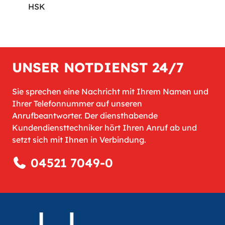
HSK
UNSER NOTDIENST 24/7
Sie sprechen eine Nachricht mit Ihrem Namen und
Ihrer Telefonnummer auf unseren
Anrufbeantworter. Der diensthabende
Kundendiensttechniker hört Ihren Anruf ab und
setzt sich mit Ihnen in Verbindung.
04521 7049-0