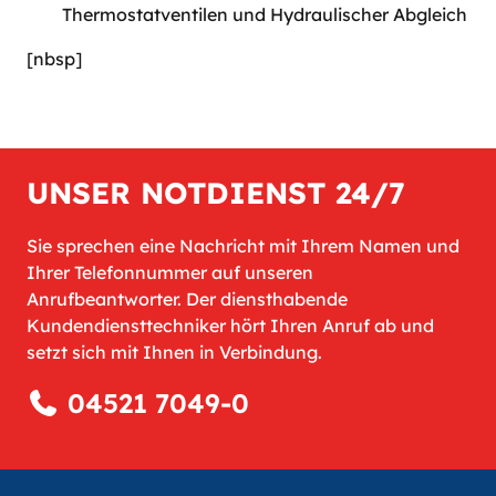
Thermostatventilen und Hydraulischer Abgleich
[nbsp]
UNSER NOTDIENST 24/7
Sie sprechen eine Nachricht mit Ihrem Namen und
Ihrer Telefonnummer auf unseren
Anrufbeantworter. Der diensthabende
Kundendiensttechniker hört Ihren Anruf ab und
setzt sich mit Ihnen in Verbindung.
04521 7049-0