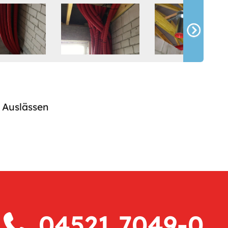
 Auslässen
04521 7049-0