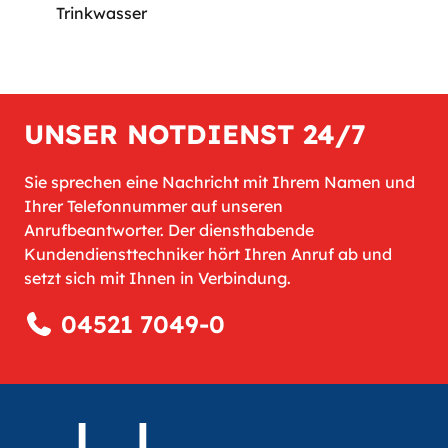
Trinkwasser
UNSER NOTDIENST 24/7
Sie sprechen eine Nachricht mit Ihrem Namen und
Ihrer Telefonnummer auf unseren
Anrufbeantworter. Der diensthabende
Kundendiensttechniker hört Ihren Anruf ab und
setzt sich mit Ihnen in Verbindung.
04521 7049-0